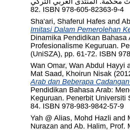
غيرها: أبحاث محكمة. المنتدى العربي التركي
82. ISBN 978-605-82363-9-4
Sha'ari, Shaferul Hafes
and
Ab
Imitasi Dalam Pemerolehan Ke
Dinamika Pendidikan Bahasa A
Profesionalisme Keguruan. Pene
(UniSZA), pp. 61-72. ISBN 97
Wan Omar, Wan Abdul Hayyi
Mat Saad, Khoirun Nisak
(201
Arab dan Beberapa Cadangan 
Pendidikan Bahasa Arab: Mene
Keguruan. Penerbit Universiti 
84. ISBN 978-983-9842-57-9
Yah @ Alias, Mohd Hazli
and
Nurazan
and
Ab. Halim, Prof.