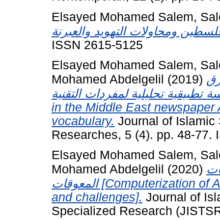
Elsayed Mohamed Salem, Sal
ISSN 2615-5125
Elsayed Mohamed Salem, Sal
Mohamed Abdelgelil
(2019)
رق
الأوسط دراسة تطبيقية تحليلية لمفردات التقنية Arabiz
in the Middle East newspaper A
vocabulary.
Journal of Islamic
Researches, 5 (4). pp. 48-77.
Elsayed Mohamed Salem, Sal
Mohamed Abdelgelil
(2020)
ات
المعوقات [Computerization of Arabic grammar: Reality, constraints
and challenges].
Journal of Is
Specialized Research (JISTSR