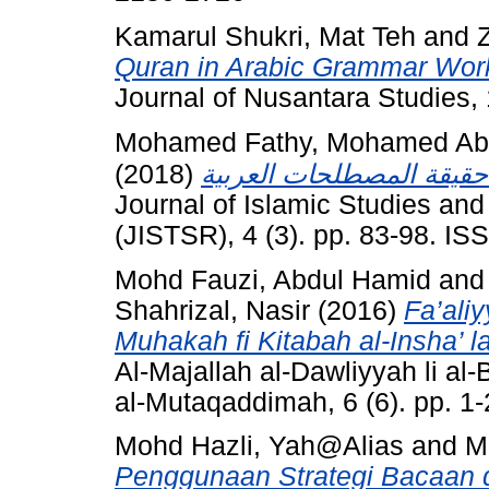
Kamarul Shukri, Mat Teh
and
Quran in Arabic Grammar Work
Journal of Nusantara Studies,
Mohamed Fathy, Mohamed Abd
(2018)
Journal of Islamic Studies an
(JISTSR), 4 (3). pp. 83-98. I
Mohd Fauzi, Abdul Hamid
an
Shahrizal, Nasir
(2016)
Fa’aliy
Muhakah fi Kitabah al-Insha’ la
Al-Majallah al-Dawliyyah li al
al-Mutaqaddimah, 6 (6). pp. 1
Mohd Hazli, Yah@Alias
and
M
Penggunaan Strategi Bacaan 