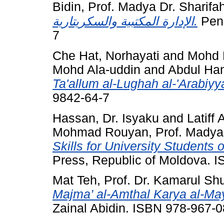
Bidin, Prof. Madya Dr. Sharif
الإدارة المكتبية والسكريتارية.
Pene
7
Che Hat, Norhayati
and
Mohd N
Mohd Ala-uddin
and
Abdul Ha
Ta'allum al-Lughah al-'Arabiyy
9842-64-7
Hassan, Dr. Isyaku
and
Latiff
Mohmad Rouyan, Prof. Madya
Skills for University Students
Press, Republic of Moldova. 
Mat Teh, Prof. Dr. Kamarul Shu
Majma’ al-Amthal Karya al-Ma
Zainal Abidin. ISBN 978-967-