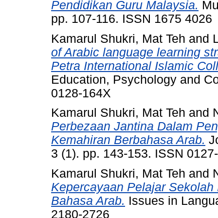
Pendidikan Guru Malaysia.
Mua
pp. 107-116. ISSN 1675 4026
Kamarul Shukri, Mat Teh
and
of Arabic language learning s
Petra International Islamic Col
Education, Psychology and Cou
0128-164X
Kamarul Shukri, Mat Teh
and
Perbezaan Jantina Dalam Pen
Kemahiran Berbahasa Arab.
Jo
3 (1). pp. 143-153. ISSN 0127
Kamarul Shukri, Mat Teh
and
Kepercayaan Pelajar Sekolah
Bahasa Arab.
Issues in Langua
2180-2726