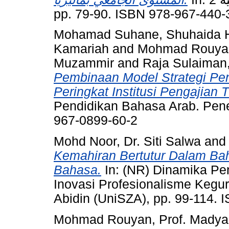
pp. 79-90. ISBN 978-967-440-
Mohamad Suhane, Shuhaida 
Kamariah
and
Mohmad Rouyan,
Muzammir
and
Raja Sulaiman,
Pembinaan Model Strategi Pe
Peringkat Institusi Pengajian T
Pendidikan Bahasa Arab. Pene
967-0899-60-2
Mohd Noor, Dr. Siti Salwa
an
Kemahiran Bertutur Dalam Bah
Bahasa.
In: (NR) Dinamika Pe
Inovasi Profesionalisme Keguru
Abidin (UniSZA), pp. 99-114.
Mohmad Rouyan, Prof. Madya