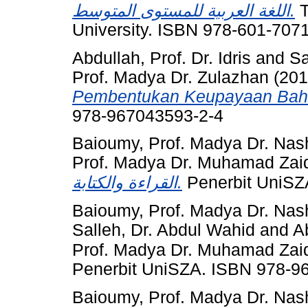
اللغة العربية للمستوى المتوسط.
T
University. ISBN 978-601-707
Abdullah, Prof. Dr. Idris
and
Sa
Prof. Madya Dr. Zulazhan
(20
Pembentukan Keupayaan Bah
978-967043593-2-4
Baioumy, Prof. Madya Dr. Nas
Prof. Madya Dr. Muhamad Zai
القراءة والكتابة.
Penerbit UniSZ
Baioumy, Prof. Madya Dr. Nas
Salleh, Dr. Abdul Wahid
and
A
Prof. Madya Dr. Muhamad Zai
Penerbit UniSZA. ISBN 978-9
Baioumy, Prof. Madya Dr. Nas