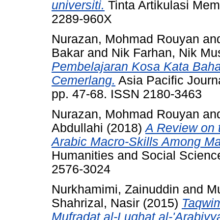
universiti.
Tinta Artikulasi Mem
2289-960X
Nurazan, Mohmad Rouyan
an
Bakar
and
Nik Farhan, Nik Mu
Pembelajaran Kosa Kata Baha
Cemerlang.
Asia Pacific Journ
pp. 47-68. ISSN 2180-3463
Nurazan, Mohmad Rouyan
an
Abdullahi
(2018)
A Review on t
Arabic Macro-Skills Among Ma
Humanities and Social Science
2576-3024
Nurkhamimi, Zainuddin
and
Mu
Shahrizal, Nasir
(2015)
Taqwim
Mufradat al-Lughat al-'Arabiyya