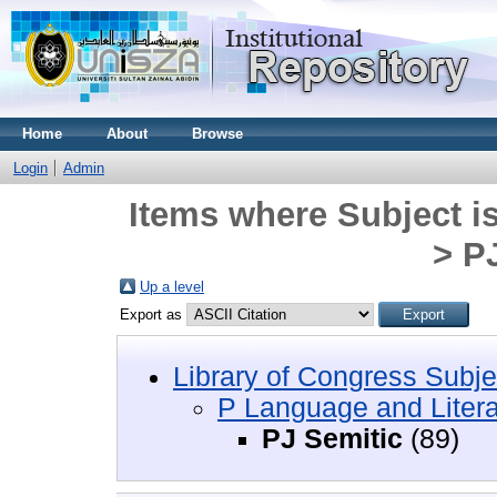
Home
About
Browse
Login
Admin
Items where Subject i
> P
Up a level
Export as
Library of Congress Subje
P Language and Litera
PJ Semitic
(89)