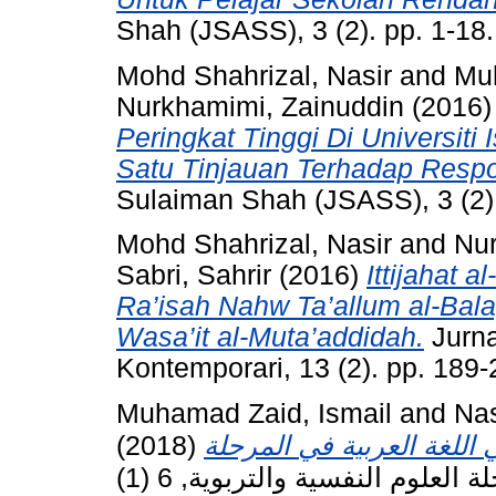
Shah (JSASS), 3 (2). pp. 1-1
Mohd Shahrizal, Nasir
and
Mu
Nurkhamimi, Zainuddin
(2016
Peringkat Tinggi Di Universit
Satu Tinjauan Terhadap Respo
Sulaiman Shah (JSASS), 3 (2)
Mohd Shahrizal, Nasir
and
Nur
Sabri, Sahrir
(2016)
Ittijahat a
Ra’isah Nahw Ta’allum al-Bala
Wasa’it al-Muta’addidah.
Jurna
Kontemporari, 13 (2). pp. 189
Muhamad Zaid, Ismail
and
Nas
(2018)
للغة العربية في المرحلة
مجلة العلوم النفسية والتربوية, 6 (1). pp.