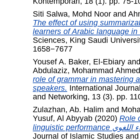
Kontemporari, 18 (1). pp. 75-
Siti Salwa, Mohd Noor
and
Ahm
The effect of using summariza
learners of Arabic language in
Sciences, King Saudi Universit
1658−7677
Yousef A. Baker, El-Ebiary
an
Abdulaziz, Mohammad Ahmed 
role of grammar in mastering a
speakers.
International Journ
and Networking, 13 (3). pp. 1
Zulazhan, Ab. Halim
and
Moha
Yusuf, Al Abyyab
(2020)
Role 
Journal of Islamic Studies an