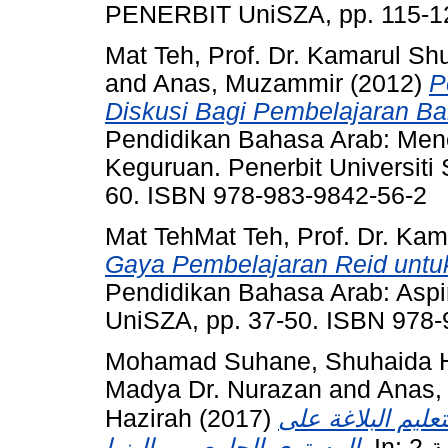
PENERBIT UniSZA, pp. 115-12
Mat Teh, Prof. Dr. Kamarul Shu
and
Anas, Muzammir
(2012)
P
Diskusi Bagi Pembelajaran Ba
Pendidikan Bahasa Arab: Mene
Keguruan. Penerbit Universiti 
60. ISBN 978-983-9842-56-2
Mat TehMat Teh, Prof. Dr. Kam
Gaya Pembelajaran Reid untu
Pendidikan Bahasa Arab: Aspir
UniSZA, pp. 37-50. ISBN 978-
Mohamad Suhane, Shuhaida 
Madya Dr. Nurazan
and
Anas,
Hazirah
(2017)
عليم البلاغة على
In: قضايا في اللغة العربية 2. USIM PRESS,
المستوى الجامعي بماليزيا.