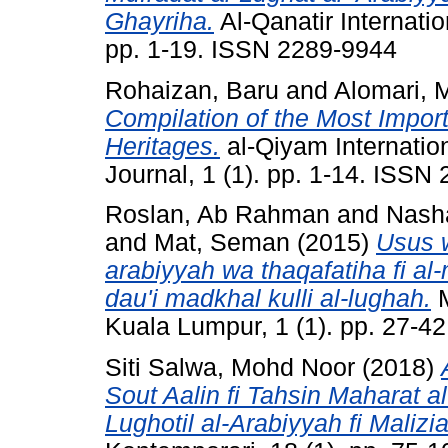
Ghayriha.
Al-Qanatir Internatio
pp. 1-19. ISSN 2289-9944
Rohaizan, Baru
and
Alomari,
Compilation of the Most Impor
Heritages.
al-Qiyam Internatio
Journal, 1 (1). pp. 1-14. ISSN
Roslan, Ab Rahman
and
Nash
and
Mat, Seman
(2015)
Usus w
arabiyyah wa thaqafatiha fi al-
dau'i madkhal kulli al-lughah.
M
Kuala Lumpur, 1 (1). pp. 27-4
Siti Salwa, Mohd Noor
(2018)
Sout Aalin fi Tahsin Maharat a
Lughotil al-Arabiyyah fi Malizia