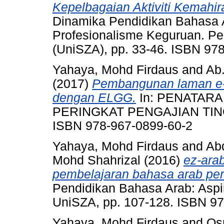
Kepelbagaian Aktiviti Kemah
Dinamika Pendidikan Bahasa A
Profesionalisme Keguruan. Pene
(UniSZA), pp. 33-46. ISBN 97
Yahaya, Mohd Firdaus
and
Ab.
(2017)
Pembangunan laman e-p
dengan ELGG.
In: PENATARA
PERINGKAT PENGAJIAN TINGGI
ISBN 978-967-0899-60-2
Yahaya, Mohd Firdaus
and
Ab
Mohd Shahrizal
(2016)
ez-arab
pembelajaran bahasa arab per
Pendidikan Bahasa Arab: Aspir
UniSZA, pp. 107-128. ISBN 9
Yahaya, Mohd Firdaus
and
Os