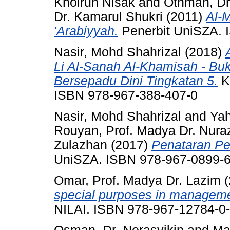
Khoirun Nisak
and
Othman, Dr
Dr. Kamarul Shukri
(2011)
Al-M
'Arabiyyah.
Penerbit UniSZA. 
Nasir, Mohd Shahrizal
(2018)
Li Al-Sanah Al-Khamisah - Bu
Bersepadu Dini Tingkatan 5.
K
ISBN 978-967-388-407-0
Nasir, Mohd Shahrizal
and
Yah
Rouyan, Prof. Madya Dr. Nura
Zulazhan
(2017)
Penataran Pe
UniSZA. ISBN 978-967-0899-6
Omar, Prof. Madya Dr. Lazim
(
special purposes in manageme
NILAI. ISBN 978-967-12784-0