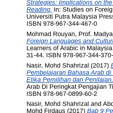
Strategies: Implications on th
Reading.
In: Studies on Forei
Universiti Putra Malaysia Pres
ISBN 978-967-344-467-0
Mohmad Rouyan, Prof. Madya
Foreign Languages and Cultur
Learners of Arabic in Malaysia
31-44. ISBN 978-967-344-370
Nasir, Mohd Shahrizal
(2017)
Pembelajaran Bahasa Arab di I
Etika Pemilihan dan Penilaian
Arab Di Peringkat Pengajian T
ISBN 978-967-0899-60-2
Nasir, Mohd Shahrizal
and
Abd
Mohd Firdaus
(2017)
Bab 9 P