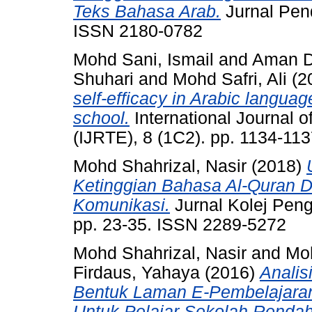
Teks Bahasa Arab.
Jurnal Pend
ISSN 2180-0782
Mohd Sani, Ismail
and
Aman D
Shuhari
and
Mohd Safri, Ali
(2
self-efficacy in Arabic languag
school.
International Journal 
(IJRTE), 8 (1C2). pp. 1134-11
Mohd Shahrizal, Nasir
(2018)
Ketinggian Bahasa Al-Quran D
Komunikasi.
Jurnal Kolej Peng
pp. 23-35. ISSN 2289-5272
Mohd Shahrizal, Nasir
and
Moh
Firdaus, Yahaya
(2016)
Analis
Bentuk Laman E-Pembelajaran
Untuk Pelajar Sekolah Rendah