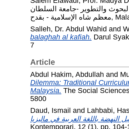
Salem Elawadi, Prof. Madya 
بحوث والتطوير -جامعة السلطان
ة - بقدح
Salleh, Dr. Abdul Wahid
and
W
balaghah al kafiah.
Darul Syak
7
Article
Abdul Hakim, Abdullah
and
Mu
Dilemma: Traditional Curriculu
Malaysia.
The Social Sciences
5800
Daud, Ismail
and
Lahbabi, Ha
Kontemporari, 12 (1). pp. 104