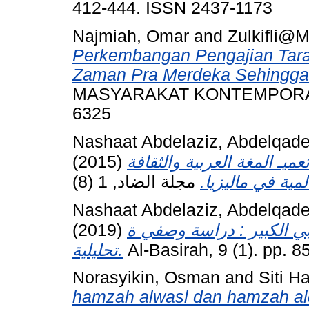
412-444. ISSN 2437-1173
Najmiah, Omar
and
Zulkifli@
Perkembangan Pengajian Tar
Zaman Pra Merdeka Sehingga
MASYARAKAT KONTEMPORARI, 
6325
Nashaat Abdelaziz, Abdelqad
(2015)
يـ المغة العربية والثقافة
المية في ماليزيا
Nashaat Abdelaziz, Abdelqad
(2019)
ي الكبير : دراسة وصفي ة
تحليلية.
Al-Basirah, 9 (1). pp. 
Norasyikin, Osman
and
Siti H
hamzah alwasl dan hamzah alq