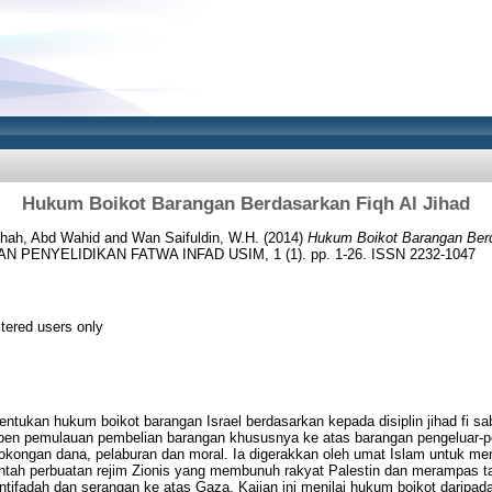
Hukum Boikot Barangan Berdasarkan Fiqh Al Jihad
ihah, Abd Wahid
and
Wan Saifuldin, W.H.
(2014)
Hukum Boikot Barangan Berd
PENYELIDIKAN FATWA INFAD USIM, 1 (1). pp. 1-26. ISSN 2232-1047
stered users only
entukan hukum boikot barangan Israel berdasarkan kepada disiplin jihad fi sab
pen pemulauan pembelian barangan khususnya ke atas barangan pengeluar-
i sokongan dana, pelaburan dan moral. Ia digerakkan oleh umat Islam untuk 
ntah perbuatan rejim Zionis yang membunuh rakyat Palestin dan merampas 
intifadah dan serangan ke atas Gaza. Kajian ini menilai hukum boikot daripada 