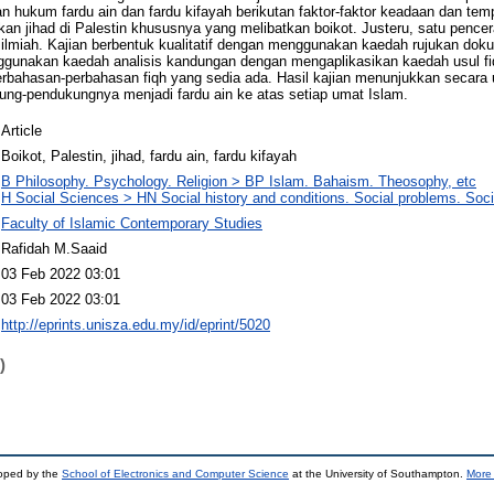
 hukum fardu ain dan fardu kifayah berikutan faktor-faktor keadaan dan tempa
an jihad di Palestin khususnya yang melibatkan boikot. Justeru, satu pencer
ra ilmiah. Kajian berbentuk kualitatif dengan menggunakan kaedah rujukan do
ggunakan kaedah analisis kandungan dengan mengaplikasikan kaedah usul fi
rbahasan-perbahasan fiqh yang sedia ada. Hasil kajian menunjukkan secar
ung-pendukungnya menjadi fardu ain ke atas setiap umat Islam.
Article
Boikot, Palestin, jihad, fardu ain, fardu kifayah
B Philosophy. Psychology. Religion > BP Islam. Bahaism. Theosophy, etc
H Social Sciences > HN Social history and conditions. Social problems. Soci
Faculty of Islamic Contemporary Studies
Rafidah M.Saaid
03 Feb 2022 03:01
03 Feb 2022 03:01
http://eprints.unisza.edu.my/id/eprint/5020
)
loped by the
School of Electronics and Computer Science
at the University of Southampton.
More 