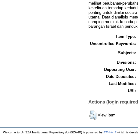
melihat perubahan-perubahan
kekeliruan terhadap keduduk
penting untuk dinilai seca
utama. Data dianalisis men
samping merujuk kepada pe
barangan Israel dan penduk
Item Type:
Uncontrolled Keywords:
Subjects:
Divisions:
Depositing User:
Date Deposited:
Last Modified:
URI:
Actions (login required
View Item
Welcome to UniSZA Institutional Repository (UniSZA-IR) is powered by
EPrints 3
which is deve