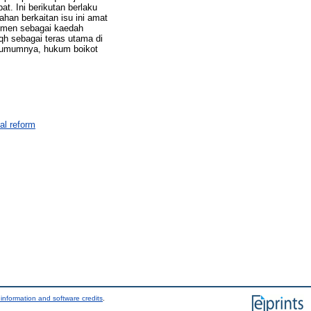
t. Ini berikutan berlaku
ahan berkaitan isu ini amat
kumen sebagai kaedah
qh sebagai teras utama di
a umumnya, hukum boikot
al reform
information and software credits
.