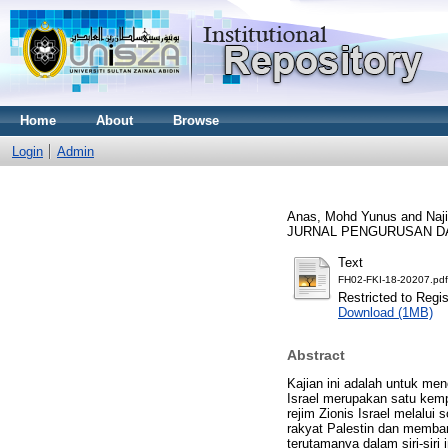
Home
About
Browse
Login
Admin
Anas, Mohd Yunus
and
Naj
JURNAL PENGURUSAN DAN 
Text
FH02-FKI-18-20207.pdf
Restricted to Regi
Download (1MB)
Abstract
Kajian ini adalah untuk men
Israel merupakan satu kem
rejim Zionis Israel melalu
rakyat Palestin dan memba
terutamanya dalam siri-siri 