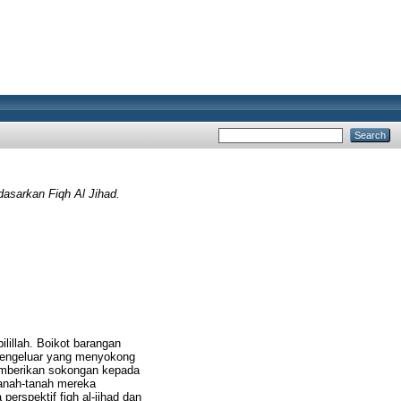
asarkan Fiqh Al Jihad.
ilillah. Boikot barangan
pengeluar yang menyokong
memberikan sokongan kepada
tanah-tanah mereka
perspektif fiqh al-jihad dan