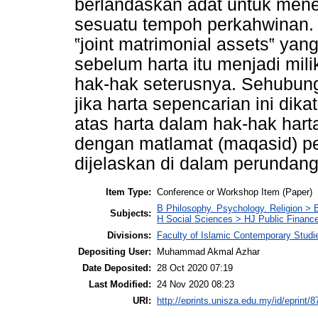
berlandaskan adat untuk men
sesuatu tempoh perkahwinan. 
‟joint matrimonial assets‟ yang
sebelum harta itu menjadi mili
hak-hak seterusnya. Sehubung
jika harta sepencarian ini dik
atas harta dalam hak-hak hart
dengan matlamat (maqasid) pe
dijelaskan di dalam perundang
Item Type:
Conference or Workshop Item (Paper)
B Philosophy. Psychology. Religion >
Subjects:
H Social Sciences > HJ Public Financ
Divisions:
Faculty of Islamic Contemporary Studi
Depositing User:
Muhammad Akmal Azhar
Date Deposited:
28 Oct 2020 07:19
Last Modified:
24 Nov 2020 08:23
URI:
http://eprints.unisza.edu.my/id/eprint/8