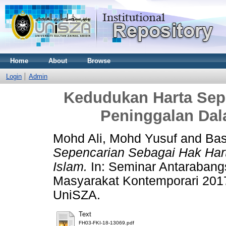
Home
About
Browse
Login
Admin
Kedudukan Harta Sep
Peninggalan Da
Mohd Ali, Mohd Yusuf
and
Bas
Sepencarian Sebagai Hak Har
Islam.
In: Seminar Antaraban
Masyarakat Kontemporari 2017
UniSZA.
Text
FH03-FKI-18-13069.pdf