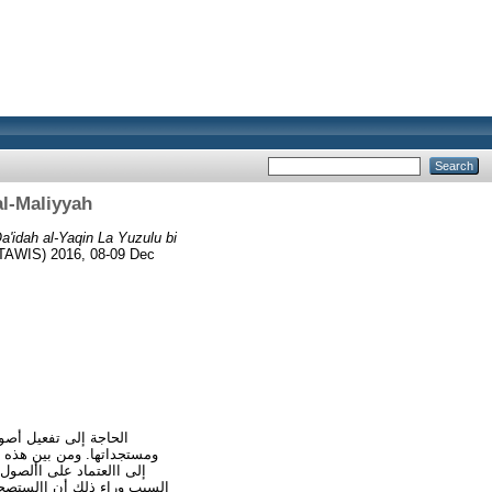
al-Maliyyah
a'idah al-Yaqin La Yuzulu bi
TAWIS) 2016, 08-09 Dec
الحاجة إلى تفعيل أصول
ومستجداتها. ومن بين هذه ا
إلى االعتماد على األصول
السبب وراء ذلك أن االستصحاب