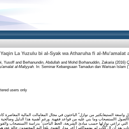
-Yaqin La Yuzulu bi al-Syak wa Atharuha fi al-Mu'amalat 
, Yusoff
and
Berhanundin, Abdullah
and
Mohd Borhanuddin, Zakaria
(2016)
Q
u'amalat al-Maliyyah.
In: Seminar Kebangsaan Tamadun dan Warisan Islam (
stered users only
 واسعة الستيعابكثير من نوازل ّ الباحثون في مجال المعامالت المالية المعاصرة كان
ألصول االستصحاب وما بني عليه من قواعد فقهية. ورغم أهمية هذا الدليل وصالحية 
 التي تراعي نوازلها حسب مبادئ الشريعة، الحظ الباحث ً بدراسة االستصحاب والقواعد
 يعد أن ال ُكتَّاب لم يهتمواكثيرا آخر مدار الفتوى يلجأ إليه المجتهدون حالة عجز