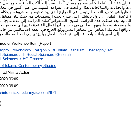
 إلى خفاء اب أثناء الكالم عنه هو مسائل ّ ً ما يلتفت إليه الكت الصلة بينه وما بني
بادات والجنايات والمناكحات. هذا، والبحث في القواعد الفقهية من أهم األمور في مجال
 عليها في تجميع النقاط الرئيسية في المواوع الذي يبحث فيه، وابط فروعه، وإحكام ا
قاعدة "اليقين ال يزول بالشك" التي تندرج تحت االستصحاب من حيث بيان معناها وم
لمالية. وقد سلكت هذه الدراسة المنهج االستقرائي ّصلت الدراسة إلى عدة نتائج؛ من 
 والمصرفية. وتو والمنهج التحليلي في تتب ها أن إعمال القاعدة تؤدي إلى تصحيح ت
لى واقع المعاملة الظاهر ً من مظاهر اليسر ورفع الحرج في الفقه اضإسالمي من جانب
إلى أمور باطنة، باضإاافة إلى أنها تمث .العمل بها يؤدي إلى ابط المعامالت
nce or Workshop Item (Paper)
sophy. Psychology. Religion > BP Islam. Bahaism. Theosophy, etc
l Sciences > H Social Sciences (General)
l Sciences > HG Finance
 of Islamic Contemporary Studies
ad Akmal Azhar
2020 06:09
2020 06:09
eprints.unisza.edu.my/id/eprint/871
)