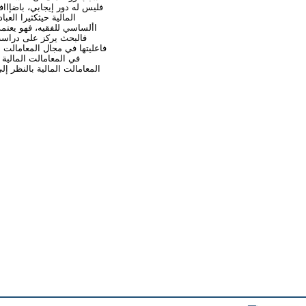
فليس له دور إيجابي، باضإاافة
المالية حيثكثيرا الع
األساسي للفقيه، فهو يعتمد
فالبحث يركز على دراسة 
فاعليتها في مجال المعامالت ا
في المعامالت المالية
المعامالت المالية بالنظر إ