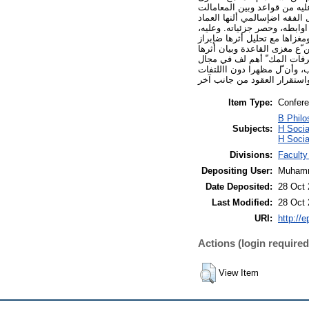
 عليه من قواعد وبين المعامالت
 الفقه اضإسالمي ألنها العماد
وابطه، وحصر جزئياته. وعليه،
غزاها مع تحليل أثرها ضإبراز
ّع مغزى القاعدة وبيان أثرها
صرفات المك ّ أهم لف في مجال
، وأن ّل مظهرا دون االلتفات
 واستقرار العقود من جانب آخر
Item Type:
Confere
B Philo
Subjects:
H Socia
H Socia
Divisions:
Faculty
Depositing User:
Muhamm
Date Deposited:
28 Oct 
Last Modified:
28 Oct 
URI:
http://
Actions (login required
View Item