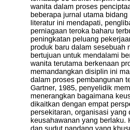
wanita dalam proses penciptaa
beberapa jurnal utama bidang
literatur ini mendapati, pengl
perniagaan teroka baharu terbu
peningkatan peluang pekerja
produk baru dalam sesebuah n
bertujuan untuk mendalami 
wanita terutama berkenaan pr
memandangkan disiplin ini mas
dalam proses pembangunan teo
Gartner, 1985, penyelidik mem
menerangkan bagaimana keus
dikaitkan dengan empat perspek
persekitaran, organisasi yang
keusahawanan yang berlaku. H
dan sudut pandang yang khus