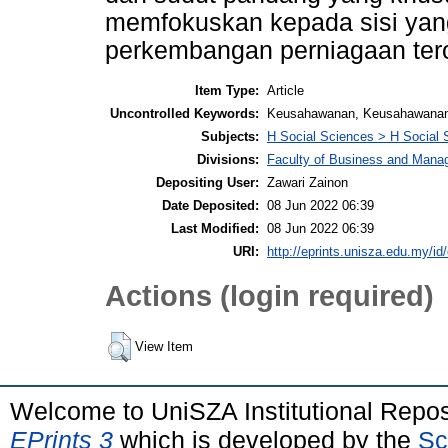
memfokuskan kepada sisi yan
perkembangan perniagaan ter
Item Type:
Article
Uncontrolled Keywords:
Keusahawanan, Keusahawanan W
Subjects:
H Social Sciences > H Social 
Divisions:
Faculty of Business and Man
Depositing User:
Zawari Zainon
Date Deposited:
08 Jun 2022 06:39
Last Modified:
08 Jun 2022 06:39
URI:
http://eprints.unisza.edu.my/id
Actions (login required)
View Item
Welcome to UniSZA Institutional Repos
EPrints 3
which is developed by the
Sc