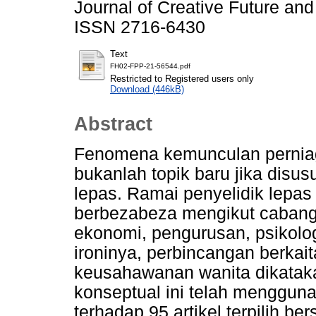
Journal of Creative Future and
ISSN 2716-6430
Text
FH02-FPP-21-56544.pdf
Restricted to Registered users only
Download (446kB)
Abstract
Fenomena kemunculan perniag
bukanlah topik baru jika disusu
lepas. Ramai penyelidik lepas 
berbezabeza mengikut cabang 
ekonomi, pengurusan, psikologi
ironinya, perbincangan berkai
keusahawanan wanita dikataka
konseptual ini telah menggun
terhadap 95 artikel terpilih