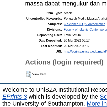
massa dapat mengukur dan men
Item Type:
Article
Uncontrolled Keywords:
Pengaruh Media Massa;Analisi
Subjects:
Q Science > QA Mathematics
Divisions:
Faculty of Islamic Contempora
Depositing User:
Fatin Safura
Date Deposited:
20 Mar 2022 06:17
Last Modified:
20 Mar 2022 06:17
URI:
http://eprints.unisza.edu.my/id
Actions (login required)
View Item
Welcome to UniSZA Institutional Repos
EPrints 3
which is developed by the
Sc
the University of Southampton.
More in