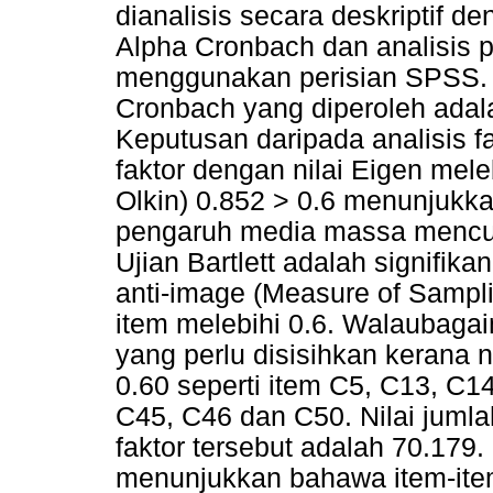
dianalisis secara deskriptif
Alpha Cronbach dan analisis 
menggunakan perisian SPSS. Ha
Cronbach yang diperoleh adala
Keputusan daripada analisis 
faktor dengan nilai Eigen mele
Olkin) 0.852 > 0.6 menunjukk
pengaruh media massa mencuku
Ujian Bartlett adalah signifika
anti-image (Measure of Sampl
item melebihi 0.6. Walaubaga
yang perlu disisihkan kerana n
0.60 seperti item C5, C13, C1
C45, C46 dan C50. Nilai jumla
faktor tersebut adalah 70.179.
menunjukkan bahawa item-ite