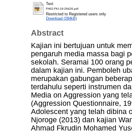
Text
FH02-FKI-19-29426.pdf
Restricted to Registered users only
Download (284kB)
Abstract
Kajian ini bertujuan untuk m
pengaruh media massa bagi pel
sekolah. Seramai 100 orang pe
dalam kajian ini. Pemboleh uba
merupakan gabungan beberapa 
terdahulu seperti instrumen da
Media on Aggression yang tela
(Aggression Questionnaire, 19
Adolescent yang telah dibina o
Njoroge (2013) dan kajian Wa
Ahmad Fkrudin Mohamed Yusoff