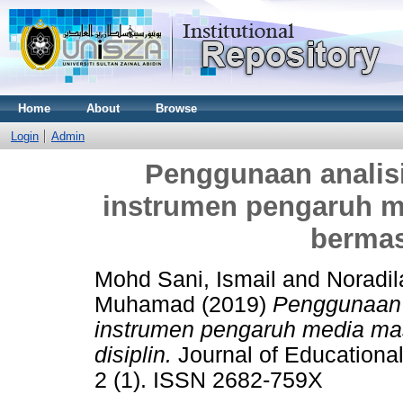
Home
About
Browse
Login
Admin
Penggunaan analisi
instrumen pengaruh m
bermas
Mohd Sani, Ismail
and
Noradi
Muhamad
(2019)
Penggunaan a
instrumen pengaruh media mas
disiplin.
Journal of Educationa
2 (1). ISSN 2682-759X