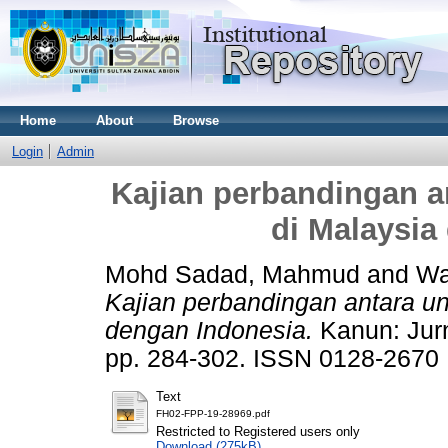
Home
About
Browse
Login
Admin
Kajian perbandingan a
di Malaysia
Mohd Sadad, Mahmud
and
Wa
Kajian perbandingan antara u
dengan Indonesia.
Kanun: Jurn
pp. 284-302. ISSN 0128-2670
Text
FH02-FPP-19-28969.pdf
Restricted to Registered users only
Download (275kB)