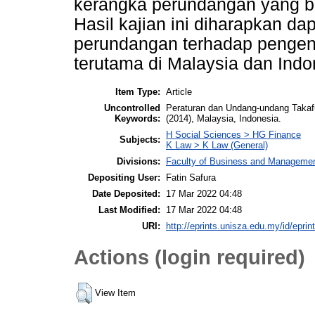
kerangka perundangan yang be
Hasil kajian ini diharapkan 
perundangan terhadap pengend
terutama di Malaysia dan Indo
Item Type:
Article
Uncontrolled
Peraturan dan Undang-undang Takaf
Keywords:
(2014), Malaysia, Indonesia.
H Social Sciences > HG Finance
Subjects:
K Law > K Law (General)
Divisions:
Faculty of Business and Manageme
Depositing User:
Fatin Safura
Date Deposited:
17 Mar 2022 04:48
Last Modified:
17 Mar 2022 04:48
URI:
http://eprints.unisza.edu.my/id/eprin
Actions (login required)
View Item