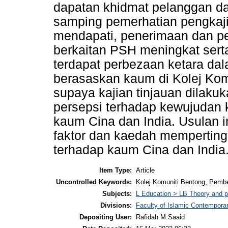
dapatan khidmat pelanggan da
samping pemerhatian pengkaji 
mendapati, penerimaan dan pe
berkaitan PSH meningkat sert
terdapat perbezaan ketara da
berasaskan kaum di Kolej Kom
supaya kajian tinjauan dilakuk
persepsi terhadap kewujudan k
kaum Cina dan India. Usulan
faktor dan kaedah mempertin
terhadap kaum Cina dan India
Item Type:
Article
Uncontrolled Keywords:
Kolej Komuniti Bentong, Pembe
Subjects:
L Education > LB Theory and p
Divisions:
Faculty of Islamic Contempora
Depositing User:
Rafidah M.Saaid