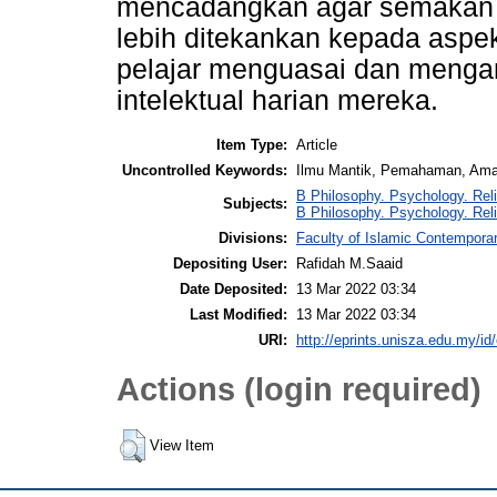
mencadangkan agar semakan p
lebih ditekankan kepada aspek
pelajar menguasai dan menga
intelektual harian mereka.
Item Type:
Article
Uncontrolled Keywords:
Ilmu Mantik, Pemahaman, Ama
B Philosophy. Psychology. Rel
Subjects:
B Philosophy. Psychology. Rel
Divisions:
Faculty of Islamic Contempora
Depositing User:
Rafidah M.Saaid
Date Deposited:
13 Mar 2022 03:34
Last Modified:
13 Mar 2022 03:34
URI:
http://eprints.unisza.edu.my/id
Actions (login required)
View Item