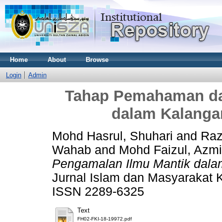
Home
About
Browse
Login
Admin
Tahap Pemahaman da
dalam Kalanga
Mohd Hasrul, Shuhari
and
Raz
Wahab
and
Mohd Faizul, Azmi
Pengamalan Ilmu Mantik dal
Jurnal Islam dan Masyarakat K
ISSN 2289-6325
Text
FH02-FKI-18-19972.pdf