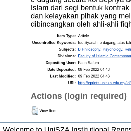
Islam dari segi bentuk kontrak
dan kelayakan pihak yang me
dibincangkan oleh ahli-ahli fiq
Item Type:
Article
Uncontrolled Keywords:
Isu Syariah, e-dagang, atas ta
Subjects:
B Philosophy. Psychology. Reli
Divisions:
Faculty of Islamic Contempora
Depositing User:
Fatin Safura
Date Deposited:
09 Feb 2022 04:43
Last Modified:
09 Feb 2022 04:43
URI:
http://eprints.unisza.edu.my/id
Actions (login required)
View Item
Welcome to UniSZA Institutional Repos