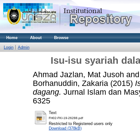
Home
About
Browse
Login
Admin
Isu-isu syariah da
Ahmad Jazlan, Mat Jusoh
an
Borhanuddin, Zakaria
(2015)
I
dagang.
Jurnal Islam dan Masy
6325
Text
FH02-FKI-19-26288.pdf
Restricted to Registered users only
Download (378kB)