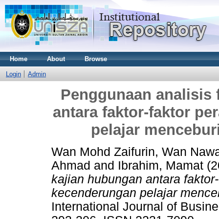
Home
About
Browse
Login
Admin
Penggunaan analisis 
antara faktor-faktor 
pelajar mencebur
Wan Mohd Zaifurin, Wan Naw
Ahmad
and
Ibrahim, Mamat
(2
kajian hubungan antara faktor
kecenderungan pelajar mence
International Journal of Busin