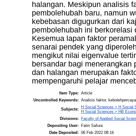
halangan. Meskipun analisis 
pembolehubah baru, namun wu
kebebasan digugurkan dari kaji
pembolehubah ini berkorelasi 
Kesemua lapan faktor peramal
senarai pendek yang diperoleh
mengikut nilai eigenvalue ter
bersandar bagi menerangkan 
dan halangan merupakan fakt
mempengaruhi pelajar menceb
Item Type:
Article
Uncontrolled Keywords:
Analisis faktor, kebolehpercayaa
H Social Sciences > H Social 
Subjects:
H Social Sciences > HB Econ
Divisions:
Faculty of Applied Social Scie
Depositing User:
Fatin Safura
Date Deposited:
06 Feb 2022 08:16