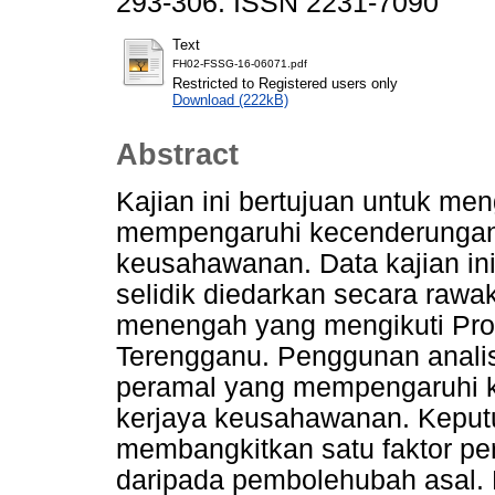
293-306. ISSN 2231-7090
Text
FH02-FSSG-16-06071.pdf
Restricted to Registered users only
Download (222kB)
Abstract
Kajian ini bertujuan untuk men
mempengaruhi kecenderungan 
keusahawanan. Data kajian ini
selidik diedarkan secara rawa
menengah yang mengikuti Pro
Terengganu. Penggunan analisi
peramal yang mempengaruhi k
kerjaya keusahawanan. Keputus
membangkitkan satu faktor pe
daripada pembolehubah asal. 