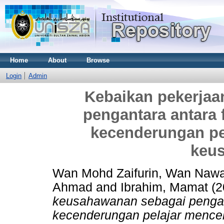
Home
About
Browse
Login
Admin
Kebaikan pekerja
pengantara antara 
kecenderungan pe
keu
Wan Mohd Zaifurin, Wan Naw
Ahmad
and
Ibrahim, Mamat
(2
keusahawanan sebagai pengant
kecenderungan pelajar mence