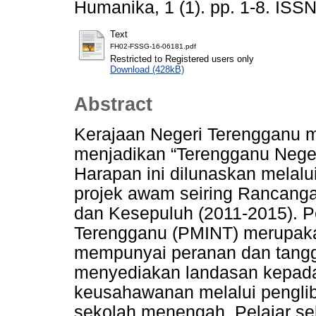
Humanika, 1 (1). pp. 1-8. ISS
Text
FH02-FSSG-16-06181.pdf
Restricted to Registered users only
Download (428kB)
Abstract
Kerajaan Negeri Terengganu
menjadikan “Terengganu Neger
Harapan ini dilunaskan melal
projek awam seiring Rancang
dan Kesepuluh (2011-2015). 
Terengganu (PMINT) merupaka
mempunyai peranan dan tang
menyediakan landasan kepada 
keusahawanan melalui penglib
sekolah menengah. Pelajar s