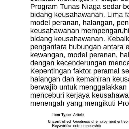
Program Tunas Niaga sedar b
bidang keusahawanan. Lima fa
model peranan, halangan, pen
keusahawanan mempengaruhi
bidang keusahawanan. Kebai
pengantara hubungan antara e
kewangan, model peranan, h
dengan kecenderungan mence
Kepentingan faktor peramal s
halangan dan kemahiran keus
berwajib untuk menggalakka
menceburi kerjaya keusahawa
menengah yang mengikuti Pro
Item Type:
Article
Uncontrolled
Goodness of employment entreprene
Keywords:
entrepreneurship