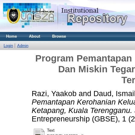
Home
About
Browse
Login
Admin
Program Pemantapan 
Dan Miskin Tegar
Te
Razi, Yaakob
and
Daud, Ismai
Pemantapan Kerohanian Kelua
Ketapang, Kuala Terengganu.
Entrepreneurship (GBSE), 1 (
Text