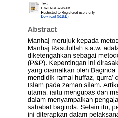
Text
FH02-FKI-18-12993.pdf
Restricted to Registered users only
Download (511kB)
Abstract
Manhaj merujuk kepada metodo
Manhaj Rasulullah s.a.w. adal
diketengahkan sebagai metodo
(P&P). Kepentingan ini diras
yang diamalkan oleh Baginda R
mendidik ramai huffaz, qurra
Islam pada zaman silam. Arti
utama, iaitu mengupas dan me
dalam menyampaikan pengajar
sahabat baginda. Selain itu, 
ini diterapkan dalam pelaksa