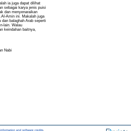
ah ia juga dapat dilihat
n sebagai karya jenis puisi
yak dan menyenaraikan
 Al-Amin ini. Makalah juga
 dan balaghah Arab seperti
n-lain. Walau
n keindahan baitnya,
an Nabi
information and software credits
.