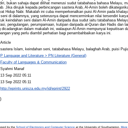
iri, bukan sahaja dapat dilihat menerusi sudut tatabahasa bahasa Melayu, mal
b. Jika dirujuk kepada perbincangan sastera Arab, Al-Amin boleh dikategorika
ayat Hidup Nabi. Makalah ini cuba memperkenalkan puisi Al-Amin pada khala
seni di dalamnya, yang seterusnya dapat mencerminkan nilai tersendiri karya
k keindahan seni dalam Al-Amin daripada dua sudut iaitu tatabahasa Melayu
rasi, pengulangan, perumpamaan, kutipan daripada al-Quran dan Hadis dan lai
g dicadangkan dalam makalah ini, walaupun Al-Amin mempunyai kepuitisan da
ngan yang perlu diambil perhatian bagi penambahbaikan karya ini.
Article
sastera Islam, keindahan seni, tatabahasa Melayu, balaghah Arab, puisi Puji
P Language and Literature > PN Literature (General)
Faculty of Languages & Communication
Syahmi Manaf
13 Sep 2022 05:11
13 Sep 2022 05:11
http://eprints.unisza.edu.my/id/eprint/2922
)
loped by the
School of Electronics and Computer Science
at the University of Southampton.
More 