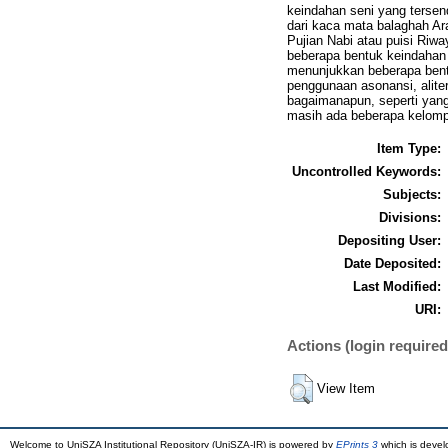
keindahan seni yang tersend
dari kaca mata balaghah Ara
Pujian Nabi atau puisi Riw
beberapa bentuk keindahan 
menunjukkan beberapa bentu
penggunaan asonansi, alite
bagaimanapun, seperti yan
masih ada beberapa kelompa
Item Type:
Uncontrolled Keywords:
Subjects:
Divisions:
Depositing User:
Date Deposited:
Last Modified:
URI:
Actions (login required
View Item
Welcome to UniSZA Institutional Repository (UniSZA-IR) is powered by
EPrints 3
which is deve