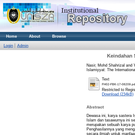
Home
About
Browse
Login
Admin
Keindahan S
Nasir, Mohd Shahrizal
and
Islamiyyat: The Internation
Text
FH02-FBK-17-08209.pd
Restricted to Regi
Download (234kB)
Abstract
Dewasa ini, karya sastera 
Islam dan tasawurnya ini s
merupakan sebuah karya pui
Penghasilannya yang menga
secara ilmiah untuk manfaa