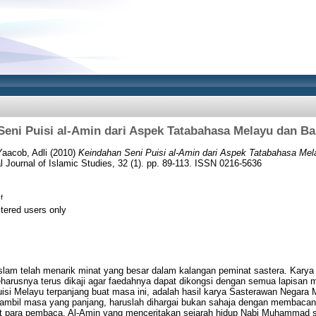
eni Puisi al-Amin dari Aspek Tatabahasa Melayu dan B
Yaacob, Adli
(2010)
Keindahan Seni Puisi al-Amin dari Aspek Tatabahasa Mel
al Journal of Islamic Studies, 32 (1). pp. 89-113. ISSN 0216-5636
f
stered users only
Islam telah menarik minat yang besar dalam kalangan peminat sastera. Karya
eharusnya terus dikaji agar faedahnya dapat dikongsi dengan semua lapisan 
si Melayu terpanjang buat masa ini, adalah hasil karya Sasterawan Negara 
mbil masa yang panjang, haruslah dihargai bukan sahaja dengan membacanya
t para pembaca. Al-Amin yang menceritakan sejarah hidup Nabi Muhammad s.a.