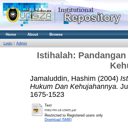
Home
About
Browse
Login
Admin
Istihalah: Pandanga
Keh
Jamaluddin, Hashim
(2004)
Is
Hukum Dan Kehujahannya.
Jur
1675-1523
Text
FH02-FKI-18-15605.pdf
Restricted to Registered users only
Download (5MB)