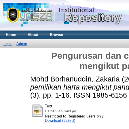
Home
About
Browse
Login
Admin
Pengurusan dan ca
mengikut p
Mohd Borhanuddin, Zakaria
(2
pemilikan harta mengikut pan
(3). pp. 1-16. ISSN 1985-6156
Text
FH02-FKI-17-09401.pdf
Restricted to Registered users only
Download (332kB)