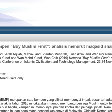
pen “Buy Muslim First”: analisis menurut maqasid sha
nd
Sarah Aqilah, Mazuki
and
Sharifah Musfirah, Tuan Azmi
and
Wan Nor Nai
n Yusof
and
Wan Mohd Yusof, Wan Chik
(2019)
Kempen “Buy Muslim First”: 
nal Conference on Islamic Civilization and Technology Management, 23-24 No
4.pdf
stered users only
 (BMF) merupakan satu kempen yang dilihat mempunyai impak besar terhada
ar akhir tahun 2018 ini dikatakan mampu membantu peniaga Muslim untuk le
 pun begitu, kempen ini mempunyai pro dan kontra dari pelbagai pihak. Nam
pen ini dan bagaimana pengaplikasiannya di Malaysia. Objektif: Kertas kerja