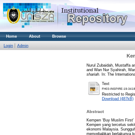
Home
About
Browse
Login
Admin
Kem
Nurul Zubaidah, Mustaffa
a
and
Wan Nur Syahirah, Wa
shariah.
In: The Internatio
Text
FH03-INSPIRE-19-3418
Restricted to Regi
Download (487kB)
Abstract
Kempen ‘Buy Muslim First’
Kempen yang tercetus sekit
ekonomi Malaysia. Sungguh
menyebabkan berlakunya kem