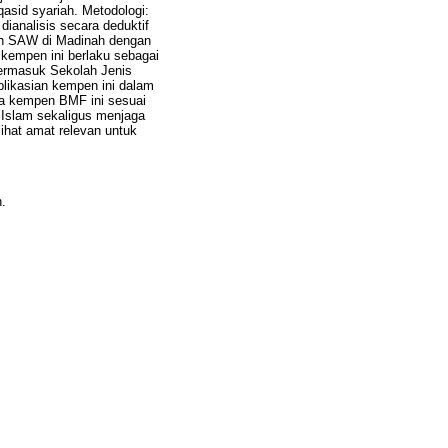
asid syariah. Metodologi:
ianalisis secara deduktif
lah SAW di Madinah dengan
kempen ini berlaku sebagai
termasuk Sekolah Jenis
likasian kempen ini dalam
ya kempen BMF ini sesuai
Islam sekaligus menjaga
ihat amat relevan untuk
.