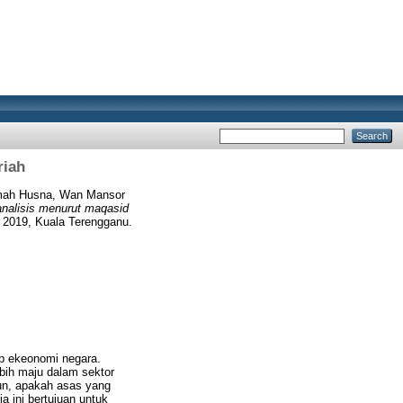
riah
mah Husna, Wan Mansor
analisis menurut maqasid
v 2019, Kuala Terengganu.
p ekeonomi negara.
bih maju dalam sektor
un, apakah asas yang
 ini bertujuan untuk