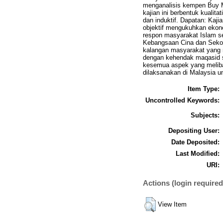
menganalisis kempen Buy Mu
kajian ini berbentuk kuali
dan induktif. Dapatan: Kaj
objektif mengukuhkan ekono
respon masyarakat Islam s
Kebangsaan Cina dan Sekol
kalangan masyarakat yang m
dengan kehendak maqasid 
kesemua aspek yang melibat
dilaksanakan di Malaysia u
Item Type:
Uncontrolled Keywords:
Subjects:
Depositing User:
Date Deposited:
Last Modified:
URI:
Actions (login required
View Item