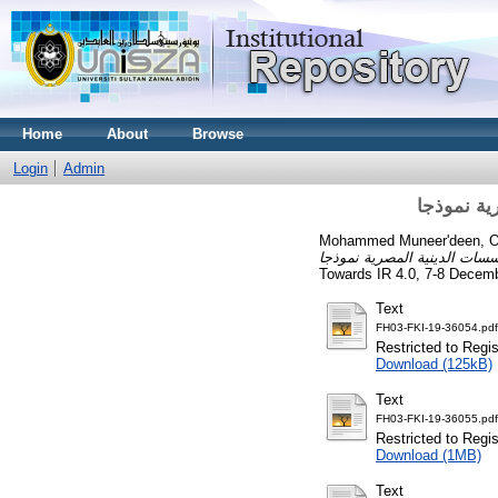
Home
About
Browse
Login
Admin
ية نموذجا
Mohammed Muneer'deen, Olo
Towards IR 4.0, 7-8 Dece
Text
FH03-FKI-19-36054.pdf
Restricted to Regi
Download (125kB)
Text
FH03-FKI-19-36055.pdf
Restricted to Regi
Download (1MB)
Text