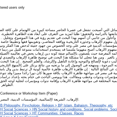
stered users only
ائل التي أصبحت تشغل فى عصرنا الحاضر مساحة كبيرة من االهتمام على كافة الصعد
تابعتها بالدراسة والتحقيق؛ طلبا لمزيد من التعرف على أبعاد هذه الظاهرة الخطيرة،
ا. وأحاول من جانبي أن أسهم بهذا البحث في تقديم رؤية في هذا الموضوع، وتحليل . و
ول مفهوم اإلرهاب وجذوره التاريخيـة وواقعه المعاصـر، وتقويمها فقهاً وتطبيقاً خاص
لمؤسسات الدينية في مصر على وجه الخصوص من جهود حثيثة لدحض هذا الفكر وتبرئة
فهوم االرهاب أصبح مفهوما ملتبسا قد يستخدم استخدامات متنوعة للنيل من ديننا ف
المه المغرضة حيث يلصقون باإلسالم صفة كونه دين إرهاب يحض في تعاليمه األصيل
 بالغير . ومن هنا تتجلى لنا مشكلة هذا البحث في توضيح ظاهرة اإلرهاب والتصدي لهؤال
ب دعوية لإلصالح والتوجيه وإعادة التأهيل واإلرشاد، والعلم الصحيح . إن هذا البحث
ه المرجوة ، ومنهجه فى الوصول إلى ما يرتجيه من نتائج يرتكز على )المنهج التاريخي
 النتائج التالية : إن ظاهرة االرهاب ظاهرة عالمية كونية ال ترتبط بدين وال بامة
ية فى مصر فى مواجهة ظاهرة االرهاب بكافة صورها كان دورا رائدا مميزا وقد تنوع
مؤتمرات وندوات وخطب ومقاالت. هذا ويوصى الباحث فى ختام بحثه بإعداد دراسا
المية المختلفة فى مواجهة ظاهرة االرهاب وإقامة ندوات ومؤتمرات لتجلية اوجه الح
الظواهر السلبية فى المجتمع االسالمى.
Conference or Workshop Item (Paper)
اإلرهاب، الشريعة اإلسالمية، المؤسسات الدينية، المصر.
B Philosophy. Psychology. Religion > BP Islam. Bahaism. Theosophy, etc
H Social Sciences > HN Social history and conditions. Social problems. Soci
H Social Sciences > HT Communities. Classes. Races