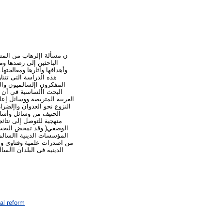
ن مسألة اإلرهاب من المس
الباحثين إلى رصدها وم
وأهدافها وآثارها ومعالجته
هذه الدراسة التى تتنا
المفكرون اإلسالميون وا
البحث األساسية في أن م
الغربية المتربصة ووسائل إع
النزوع نحو العدوان واإلضرار
الحنيف من وسائل وأسالي
منهجية للتوصل إلى نتائج
الوصفي( وقد تمخض البحث عن
المؤسسات الدينية االسالم
من اصدرات علمية وفتاوى و
الدينية فى البلدان االس
al reform