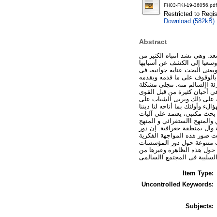
FH03-FKI-19-36056.pdf
Restricted to Regi
Download (582kB)
Abstract
. وهى تشد انتباه الكثير من
 وسعيا إلى الكشف عن أسبابها
يعنى البحث عناية جوانبه، فى
ة بالوقوف على ما قدمه ويقدمه
 اإلسالم منه. تتجلى مشكلة
ي أحيان كثيرة من قبل القوى
ة على ذلك ويربى الشباب على
ء وأولئك بما أتاحه لنا ديننا
 بحث مكتبي، يعتمد على آليات
 والمنهج االستقرائي و المنهج
 وال بمنطقة جغرافية. إن دور
ت صور هذه المواجهة الفكرية
ت متنوعة حول دور المؤسسات
ق حول هذه الظاهرة وغيرها من
Item Type:
Uncontrolled Keywords:
Subjects: