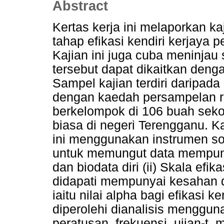
Abstract
Kertas kerja ini melaporkan ka
tahap efikasi kendiri kerjaya 
Kajian ini juga cuba meninj
tersebut dapat dikaitkan deng
Sampel kajian terdiri daripada
dengan kaedah persampelan r
berkelompok di 106 buah sek
biasa di negeri Terengganu. Ka
ini menggunakan instrumen soa
untuk memungut data mempunyai
dan biodata diri (ii) Skala efik
didapati mempunyai kesahan d
iaitu nilai alpha bagi efikasi k
diperolehi dianalisis menggunak
peratusan, frekuensi, ujian-t,