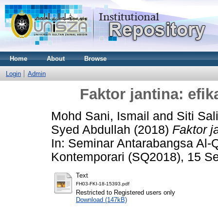
Home
About
Browse
Login
Admin
Faktor jantina: efik
Mohd Sani, Ismail
and
Siti Sa
Syed Abdullah
(2018)
Faktor ja
In: Seminar Antarabangsa Al
Kontemporari (SQ2018), 15 S
Text
FH03-FKI-18-15393.pdf
Restricted to Registered users only
Download (147kB)